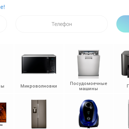
е!
Посудомоечные
ны
Микроволновки
машины