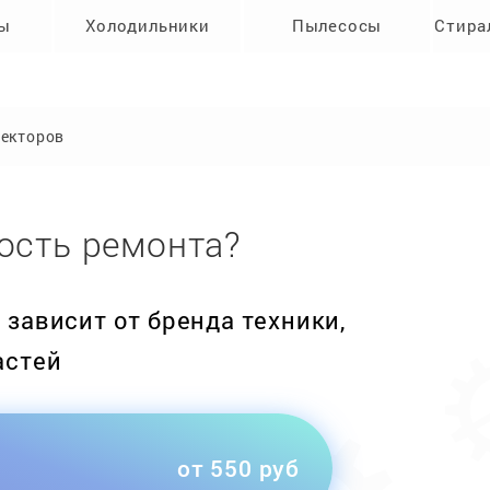
ры
Холодильники
Пылесосы
Стира
оекторов
ость ремонта?
зависит от бренда техники,
астей
от 550 руб