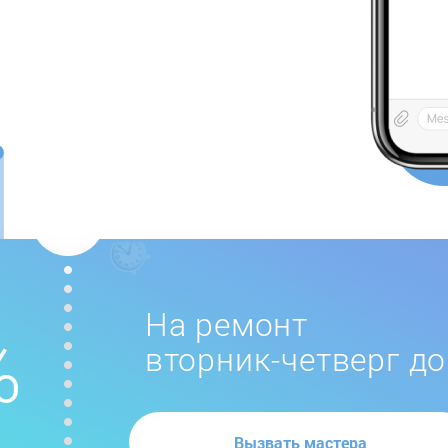
На ремонт
вторник-четверг до
Вызвать мастера