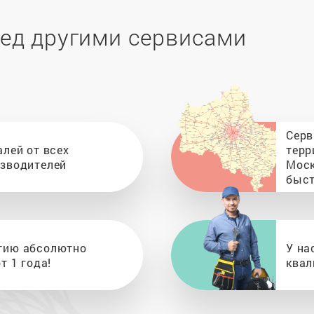
ед другими сервисами
Серв
алей от всех
терр
изводителей
Моск
быст
тию абсолютно
У на
т 1 года!
квал