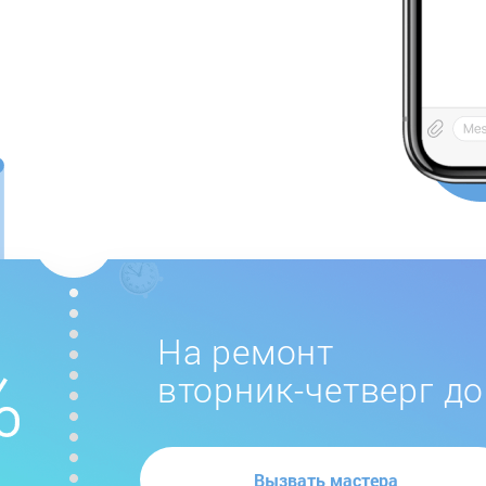
На ремонт
вторник-четверг до
Вызвать мастера