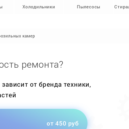
ры
Холодильники
Пылесосы
Стира
розильных камер
ость ремонта?
зависит от бренда техники,
астей
от 450 руб