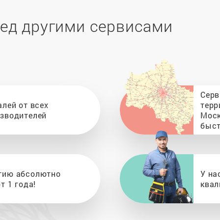
ед другими сервисами
Серв
алей от всех
терр
изводителей
Моск
быст
тию абсолютно
У на
т 1 года!
квал