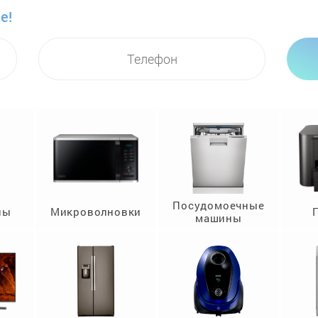
е!
Посудомоечные
ны
Микроволновки
машины