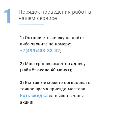
Порядок проведения работ в
Скидка при первом
заказе на адрес
нашем сервисе
составит 15%
1) Оставляете заявку
на сайте,
Работаем более 10 лет
и выполняем
либо звоните
по номеру:
весь спектр услуг
+7(499)403-33-42
;
2) Мастер приезжает
по адресу
(займёт
около 40 минут);
3) Вы так же можете согласовать
точное время приезда мастера.
Есть скидка
за вызов
в часы
акции!;