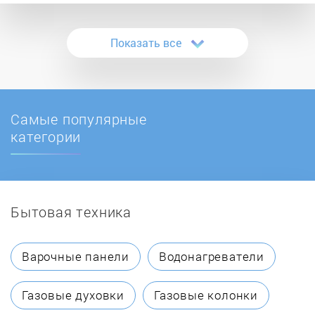
Caso
Показать все
Coway
Ecotronic
Самые популярные
Hermes
категории
HIBERG
Бытовая техника
HotFrost
Lesoto
Варочные панели
Водонагреватели
RAIFIL
Газовые духовки
Газовые колонки