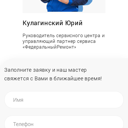
предупредить многие поломки. Но если Ваш
кулер все-таки сломался - не старайтесь
разобраться сами, доверьтесь профессионалам.
Кулагинский Юрий
Наш сервис центр осуществляет гарантийное и
послегарантийное обслуживание, в том числе
Руководитель сервисного центра и
ремонт и замену любых деталей.
управляющий партнер сервиса
«ФедеральныйРемонт»
Заполните заявку и наш мастер
свяжется
с Вами в ближайшее время!