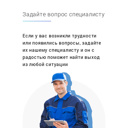
обязательным, необходимо регулярно
обрабатывать профессиональными средствами.
Задайте вопрос специалисту
Это поможет Вам сохранять его в хорошем
состоянии очень долгое время. Что именно мы
имеем в виду под санитарной обработкой? Если
Если у вас возникли трудности
Вы хотите сохранить воду хорошего качества -
или появились вопросы, задайте
без привкуса, то необходимо проводить очистку
их нашему специалисту и он с
и дезинфекцию мест, постоянно
радостью поможет найти выход
соприкасающихся с водой. Также поможет
из любой ситуации
сохранять в хорошем состоянии кулер сервис
центр, в котором вам всегда объяснят, как
правильно пользоваться данным устройством.
Не стоит забывать и о санитарной обработке,
осуществлять которую надо после общей
очистки кулера для воды. Единственная часть
кулера, которую не следует дезинфицировать –
резервуар с горячей водой. Но его необходимо
обрабатывать от накипи. Это позволит