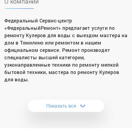
О компании
Федеральный Сервис-центр
«ФедеральныйРемонт» предлагает услуги по
ремонту Кулеров для воды с выездом мастера на
дом в Томилино или ремонтом в нашем
официальном сервисе. Ремонт производят
специалисты высшей категории,
узконаправленные техники по ремонту мелкой
бытовой техники, мастера по ремонту Кулеров
для воды.
Кулер для воды давно стал незаменимым
помощником в современном офисе. Однако это
Показать все
удобное устройство требует правильного
использования и поддержание нужной гигиены.
Кулер, ремонт которого не является