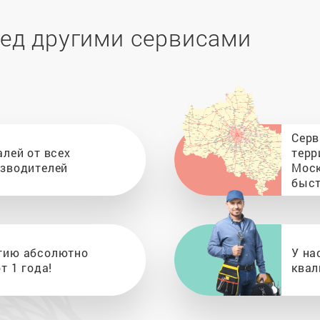
ед другими сервисами
Серв
алей от всех
терр
изводителей
Моск
быст
тию абсолютно
У на
т 1 года!
квал