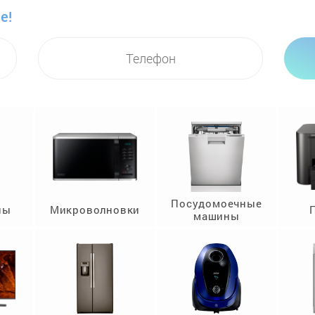
е!
Посудомоечные
ны
Микроволновки
машины