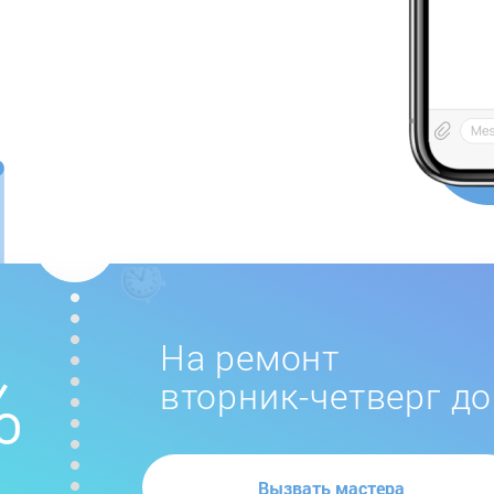
На ремонт
вторник-четверг до
Вызвать мастера