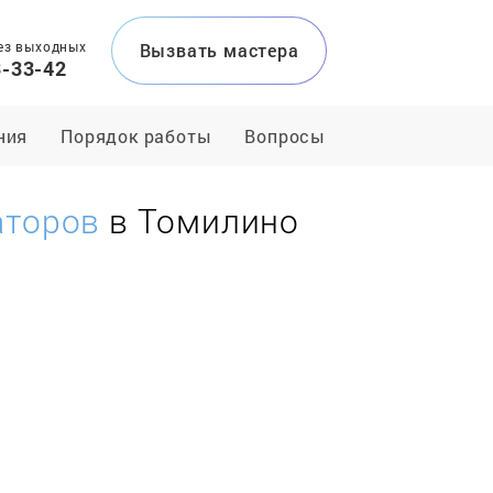
ез выходных
Вызвать мастера
3-33-42
ния
Порядок работы
Вопросы
аторов
в Томилино
и