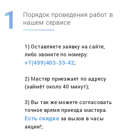
Порядок проведения работ в
Скидка при первом
заказе на адрес
нашем сервисе
составит 15%
1) Оставляете заявку
на сайте,
Работаем более 10 лет
и выполняем
либо звоните
по номеру:
весь спектр услуг
+7(499)403-33-42
;
2) Мастер приезжает
по адресу
(займёт
около 40 минут);
3) Вы так же можете согласовать
точное время приезда мастера.
Есть скидка
за вызов
в часы
акции!;