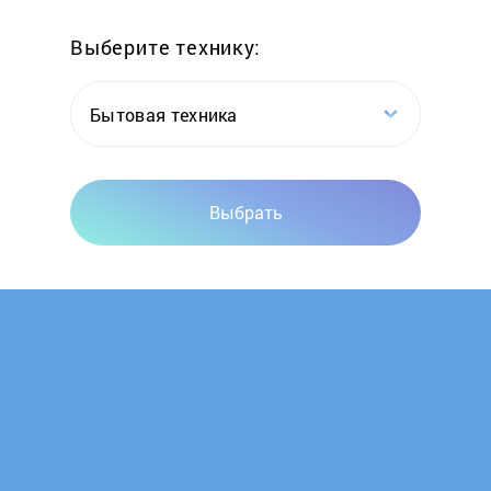
Выберите технику:
CaseGuru
CBR
Бытовая техника
CMiK
Выбрать
ColorWay
Creative
Crosley
Crown
CRYSTAL