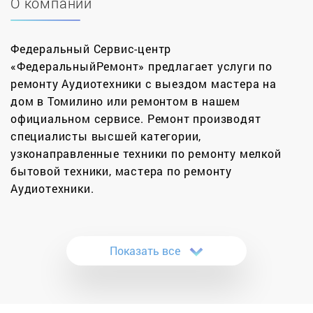
О компании
Федеральный Сервис-центр
«ФедеральныйРемонт» предлагает услуги по
ремонту Аудиотехники с выездом мастера на
дом в Томилино или ремонтом в нашем
официальном сервисе. Ремонт производят
специалисты высшей категории,
узконаправленные техники по ремонту мелкой
бытовой техники, мастера по ремонту
Аудиотехники.
Качество звучания напрямую зависит от класса
вашей аудиосистемы. Настоящие меломаны не
Показать все
могут представить свой день без Hi-Fi акустики.
Звуковое оборудование такого уровня
отличается высокой точностью звучания и имеет