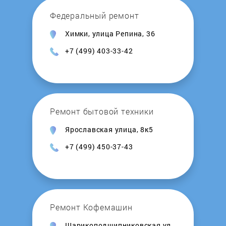
DreamWave
Федеральный ремонт
Химки, улица Репина, 36
DRESS COTE
+7 (499) 403-33-42
Econ
Edifier
Ремонт бытовой техники
ELARI
Ярославская улица, 8к5
+7 (499) 450-37-43
Elegant
Eltronic
Energy
Ремонт Кофемашин
Шарикоподшипниковская ул.,