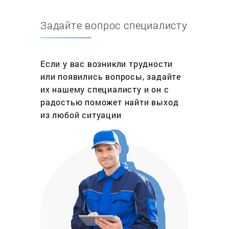
максимально близкое к оригиналу качество
воспроизводимого звука, поэтому может
Задайте вопрос специалисту
предложить звук высочайшего качества –
насыщенные басы, сбалансированные низкие и
средние частоты.
Если у вас возникли трудности
High End аппаратура — отдельно выделяемый
или появились вопросы, задайте
класс музыкальной техники, отличающийся от Hi-
их нашему специалисту и он с
Fi ручной сборкой, использованием дорогих
радостью поможет найти выход
материалов и электронных элементов, зачастую
из любой ситуации
архаичной конструкцией. Она может
использоваться в домашних условиях или
различных заведениях музыкальной
направленности. Акустическая система Hi-Fi
будет стоить внушительную сумму, поэтому
особенно обидно, когда она по каким-то
причинам выходит из строя.
Почему ремонт Hi-Fi акустики лучше