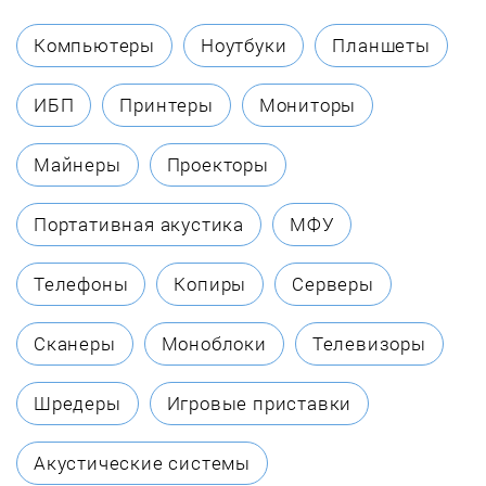
Beats
Компьютеры
Ноутбуки
Планшеты
Beeline
ИБП
Принтеры
Мониторы
Belsis
Майнеры
Проекторы
Bestway
Портативная акустика
МФУ
BLAST
Телефоны
Копиры
Серверы
Bluedio
Сканеры
Моноблоки
Телевизоры
Bluesound
Шредеры
Игровые приставки
Borofone
Акустические системы